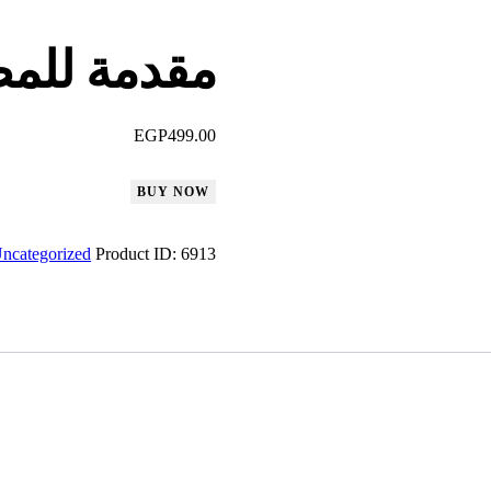
مقدمة للم
EGP
499.00
مقدمة
BUY NOW
للمطبخ
الفرنسي
ncategorized
Product ID:
6913
quantity