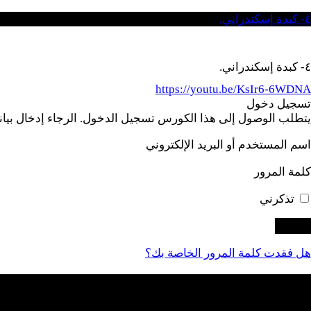
٤- كبدة إسكندراني.
٤- كبدة إسكندراني.
https://youtu.be/KsIr6-6WDNA
تسجيل دخول
يتطلب الوصول إلى هذا الكورس تسجيل الدخول. الرجاء إدخال بيانات
اسم المستخدم أو البريد الإلكتروني
كلمة المرور
تذكرني
هل فقدت كلمة المرور الخاصة بك؟
التسجيل
ليس لديك حساب؟ تسجيل جديد!
تسجيل حساب