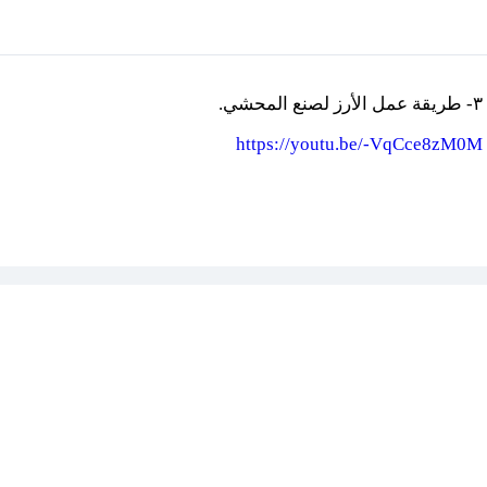
٣- طريقة عمل الأرز لصنع المحشي.
https://youtu.be/-VqCce8zM0M