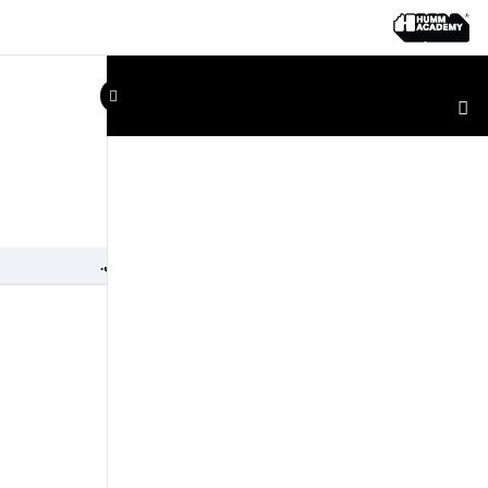
٩- الكلاسيكيات المصرية و الأطباق الرئيسية.
٣- حمام محشي.
الموضوع السابق