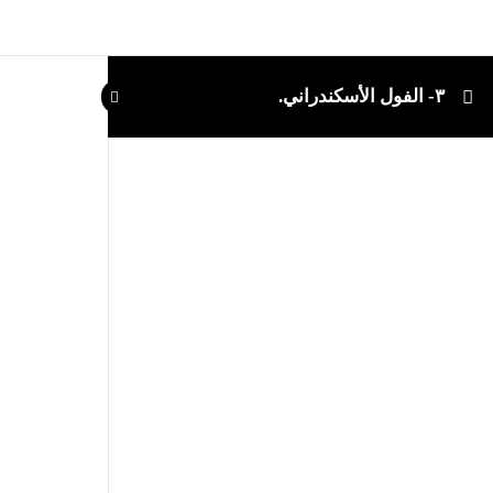
٣- الفول الأسكندراني.