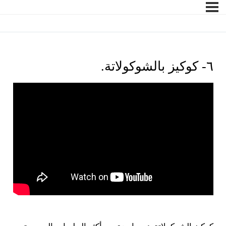
٦- كوكيز بالشوكولاتة.