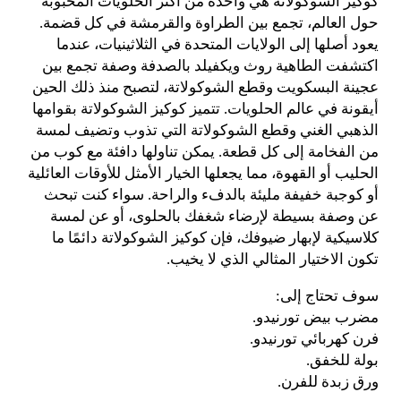
كوكيز الشوكولاتة هي واحدة من أكثر الحلويات المحبوبة
حول العالم، تجمع بين الطراوة والقرمشة في كل قضمة.
يعود أصلها إلى الولايات المتحدة في الثلاثينيات، عندما
اكتشفت الطاهية روث ويكفيلد بالصدفة وصفة تجمع بين
عجينة البسكويت وقطع الشوكولاتة، لتصبح منذ ذلك الحين
أيقونة في عالم الحلويات. تتميز كوكيز الشوكولاتة بقوامها
الذهبي الغني وقطع الشوكولاتة التي تذوب وتضيف لمسة
من الفخامة إلى كل قطعة. يمكن تناولها دافئة مع كوب من
الحليب أو القهوة، مما يجعلها الخيار الأمثل للأوقات العائلية
أو كوجبة خفيفة مليئة بالدفء والراحة. سواء كنت تبحث
عن وصفة بسيطة لإرضاء شغفك بالحلوى، أو عن لمسة
كلاسيكية لإبهار ضيوفك، فإن كوكيز الشوكولاتة دائمًا ما
تكون الاختيار المثالي الذي لا يخيب.
سوف تحتاج إلى:
مضرب بيض تورنيدو.
فرن كهربائي تورنيدو.
بولة للخفق.
ورق زبدة للفرن.