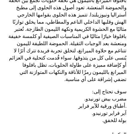
بافلوفا الميرانغ بالليمون هي تحفة حلويات تجمع بين الخفة
والحموضة المنعشة. تعود أصول هذه الحلوى إلى مطبخ
أستراليا ونيوزيلندا. تتميز هذه الحلوى بقوامها الخارجي
الهش وقلبها الداخلي الناعم والمطاطي، مما يخلق توازنًا
مثاليًا مع الحشوة الكريمية ونكهة الليمون الطازجة. تُعتبر
بافلوفا خيارًا مثاليًا في المناسبات الصيفية أو كلمسة خفيفة
ومنعشة بعد الوجبات الثقيلة. الحموضة اللطيفة لليمون
تتناغم مع حلاوة الميرانغ، لتخلق تجربة فريدة تترك أثرًا لا
يُنسى على كل من يتذوقها. سواء قُدمت كتحلية في العزائم
أو كإضافة مميزة على طاولة الحلويات، تظل بافلوفا
الميرانغ بالليمون رمزًا للأناقة والنكهات المتوازنة التي
تضفي إشراقة على أي مناسبة.
سوف تحتاج إلى:
مضرب بيض تورنيدو.
.
أطباق ورقية للآير فراير
آير فراير تورنيدو.
بولة للخفق.