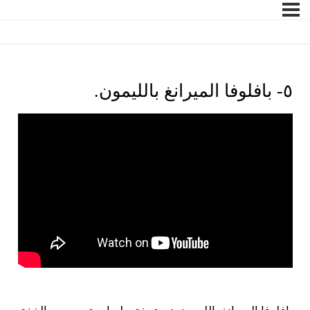
٥- بافلوفا الميرانغ بالليمون.